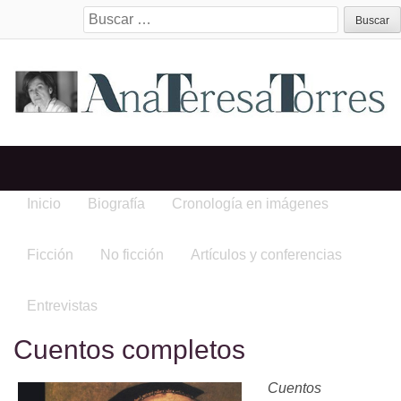
Search
for:
Inicio
Biografía
Cronología en imágenes
Ficción
No ficción
Artículos y conferencias
Entrevistas
Cuentos completos
Cuentos