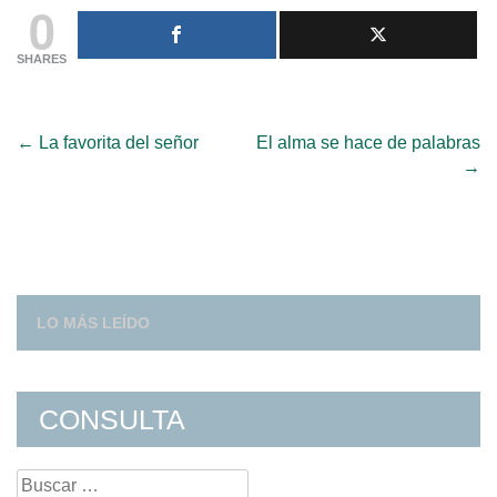
0
SHARES
Post
←
La favorita del señor
El alma se hace de palabras
→
navigation
LO MÁS LEÍDO
CONSULTA
Search