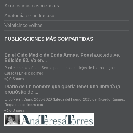
Acontecimientos menores
Anatomía de un fracaso
Veinticinco velitas
PUBLICACIONES MÁS COMPARTIDAS
En el Oído Medio de Edda Armas. Poesía.uc.edu.ve.
Edición 82. Valen...
Publicado este año en Sevilla por la editorial Hojas de Hierba llega a
Caracas En el oído med
0 Shares
Diario de un hombre que quería tener una librería (a
propósito de ...
El porvenir. Diario 2015-2020 (Libros del Fuego, 2023)de Ricardo Ramírez
Requena comienza con
0 Shares