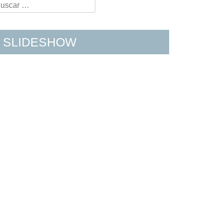
earch
r:
SLIDESHOW