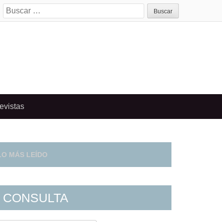
Search
for:
evistas
LO MÁS LEÍDO
CONSULTA