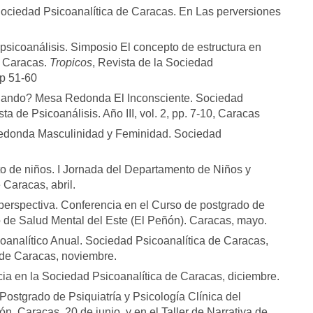
. Sociedad Psicoanalítica de Caracas. En Las perversiones
 psicoanálisis. Simposio El concepto de estructura en
e Caracas.
Tropicos
, Revista de la Sociedad
pp 51-60
lando? Mesa Redonda El Inconsciente. Sociedad
sta de Psicoanálisis. Año III, vol. 2, pp. 7-10, Caracas
edonda Masculinidad y Feminidad. Sociedad
to de niños. I Jornada del Departamento de Niños y
Caracas, abril.
 perspectiva. Conferencia en el Curso de postgrado de
ro de Salud Mental del Este (El Peñón). Caracas, mayo.
icoanalítico Anual. Sociedad Psicoanalítica de Caracas,
 de Caracas, noviembre.
cia en la Sociedad Psicoanalítica de Caracas, diciembre.
Postgrado de Psiquiatría y Psicología Clínica del
n. Caracas, 20 de junio, y en el Taller de Narrativa de