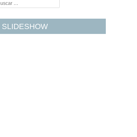
earch
r:
SLIDESHOW