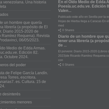
En el Oído Medio de Edda 
ura venezolana. Una historia
Poesía.uc.edu.ve. Edición 8
leta
Valen...
rados
Publicado este año en Sevilla por la ed
Hojas de Hierba llega a Caracas En el
de un hombre que quería
med
na librería (a propósito de El
0 Shares
r. Diario 2015-2020 de
o Ramírez Requena). Revista
Diario de un hombre que qu
 Prodavinci, 06/05/2023.
tener una librería (a propós
de ...
Oído Medio de Edda Armas.
El porvenir. Diario 2015-2020 (Libros 
uc.edu.ve. Edición 82.
2023)de Ricardo Ramírez Requena c
a. Octubre 2024.
con
eros del poder
0 Shares
sta de Felipe García Landín.
esa Torres, escritora.
arias7. es. Cultura. 15 de
024.
 desinterés
cimientos menores