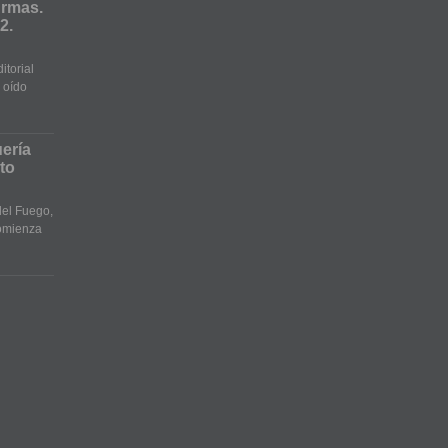
Armas.
2.
itorial
 oído
ería
ito
del Fuego,
omienza