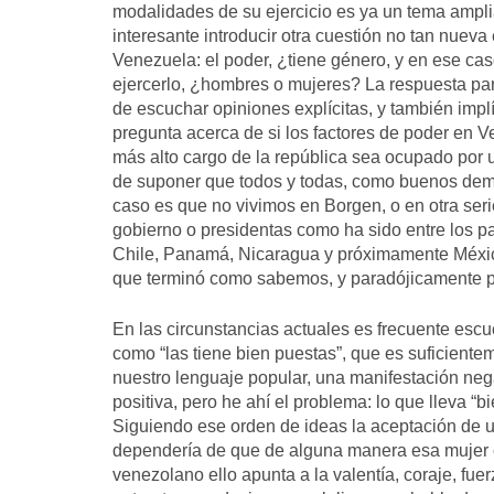
modalidades de su ejercicio es ya un tema amplia
interesante introducir otra cuestión no tan nueva
Venezuela: el poder, ¿tiene género, y en ese c
ejercerlo, ¿hombres o mujeres? La respuesta par
de escuchar opiniones explícitas, y también implí
pregunta acerca de si los factores de poder en 
más alto cargo de la república sea ocupado por
de suponer que todos y todas, como buenos demó
caso es que no vivimos en Borgen, o en otra seri
gobierno o presidentas como ha sido entre los pa
Chile, Panamá, Nicaragua y próximamente Méxic
que terminó como sabemos, y paradójicamente 
En las circunstancias actuales es frecuente escu
como “las tiene bien puestas”, que es suficientem
nuestro lenguaje popular, una manifestación negat
positiva, pero he ahí el problema: lo que lleva 
Siguiendo ese orden de ideas la aceptación de 
dependería de que de alguna manera esa mujer c
venezolano ello apunta a la valentía, coraje, fuer