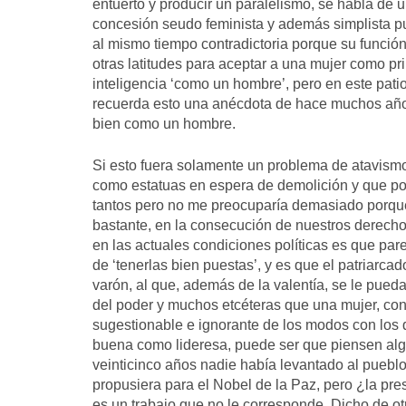
entuerto y producir un paralelismo, se habla de u
concesión seudo feminista y además simplista pu
al mismo tiempo contradictoria porque su función 
otras latitudes para aceptar a una mujer como pr
inteligencia ‘como un hombre’, pero en este patio
recuerda esto una anécdota de hace muchos años
bien como un hombre.
Si esto fuera solamente un problema de atavismo
como estatuas en espera de demolición y que poc
tantos pero no me preocuparía demasiado porqu
bastante, en la consecución de nuestros derecho
en las actuales condiciones políticas es que pare
de ‘tenerlas bien puestas’, y es que el patriarca
varón, al que, además de la valentía, se le pued
del poder y muchos etcéteras que una mujer, con
sugestionable e ignorante de los modos con los 
buena como lideresa, puede ser que piensen alg
veinticinco años nadie había levantado al pueblo
propusiera para el Nobel de la Paz, pero ¿la pre
es un trabajo que no le corresponde. Dicho de ot