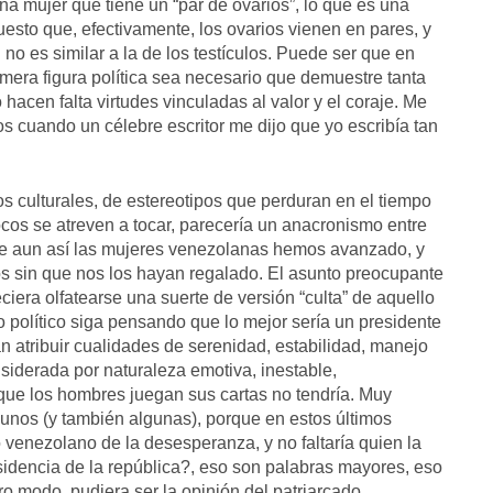
na mujer que tiene un “par de ovarios”, lo que es una
esto que, efectivamente, los ovarios vienen en pares, y
no es similar a la de los testículos. Puede ser que en
imera figura política sea necesario que demuestre tanta
 hacen falta virtudes vinculadas al valor y el coraje. Me
 cuando un célebre escritor me dijo que yo escribía tan
s culturales, de estereotipos que perduran en el tiempo
os se atreven a tocar, parecería un anacronismo entre
e aun así las mujeres venezolanas hemos avanzado, y
s sin que nos los hayan regalado. El asunto preocupante
ciera olfatearse una suerte de versión “culta” de aquello
do político siga pensando que lo mejor sería un presidente
an atribuir cualidades de serenidad, estabilidad, manejo
siderada por naturaleza emotiva, inestable,
que los hombres juegan sus cartas no tendría. Muy
unos (y también algunas), porque en estos últimos
 venezolano de la desesperanza, y no faltaría quien la
sidencia de la república?, eso son palabras mayores, eso
ro modo, pudiera ser la opinión del patriarcado,