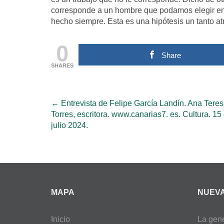
corresponde a un hombre que podamos elegir ent
hecho siempre. Esta es una hipótesis un tanto a
0
Share
SHARES
Post
←
Entrevista de Felipe García Landín. Ana Tere
Torres, escritora. www.canarias7. es. Cultura. 15
navigation
julio 2024.
MAPA
NUEV
Inicio
La gene