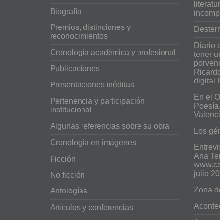
literat
Biografía
incomp
Premios, distinciones y
Dester
reconocimientos
Diario 
Cronología académica y profesional
tener u
porveni
Publicaciones
Ricard
digital
Presentaciones inéditas
En el 
Pertenencia y participación
Poesía.
institucional
Valenci
Algunas referencias sobre su obra
Los gén
Cronología en imágenes
Entrevi
Ana Ter
Ficción
www.can
julio 2
No ficción
Zona de
Antologías
Aconte
Artículos y conferencias