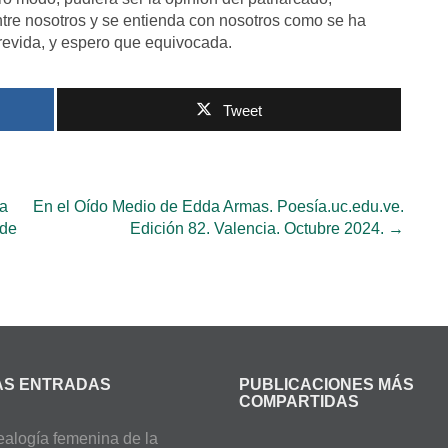
re nosotros y se entienda con nosotros como se ha
trevida, y espero que equivocada.
Tweet
sa
En el Oído Medio de Edda Armas. Poesía.uc.edu.ve.
 de
Edición 82. Valencia. Octubre 2024.
→
AS ENTRADAS
PUBLICACIONES MÁS
COMPARTIDAS
alogía femenina de la