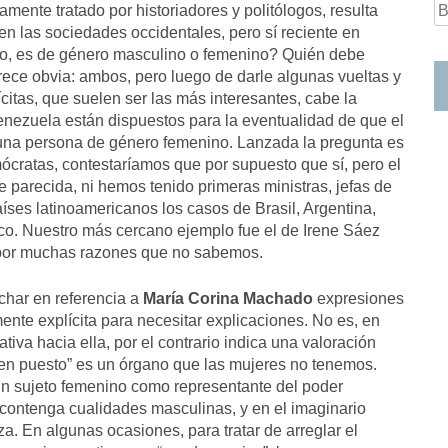
S
mente tratado por historiadores y politólogos, resulta
fo
 en las sociedades occidentales, pero sí reciente en
aso, es de género masculino o femenino? Quién debe
ece obvia: ambos, pero luego de darle algunas vueltas y
citas, que suelen ser las más interesantes, cabe la
Venezuela están dispuestos para la eventualidad de que el
 una persona de género femenino. Lanzada la pregunta es
cratas, contestaríamos que por supuesto que sí, pero el
e parecida, ni hemos tenido primeras ministras, jefas de
íses latinoamericanos los casos de Brasil, Argentina,
o. Nuestro más cercano ejemplo fue el de Irene Sáez
por muchas razones que no sabemos.
char en referencia a
María Corina Machado
expresiones
ente explícita para necesitar explicaciones. No es, en
iva hacia ella, por el contrario indica una valoración
“bien puesto” es un órgano que las mujeres no tenemos.
un sujeto femenino como representante del poder
ontenga cualidades masculinas, y en el imaginario
za. En algunas ocasiones, para tratar de arreglar el