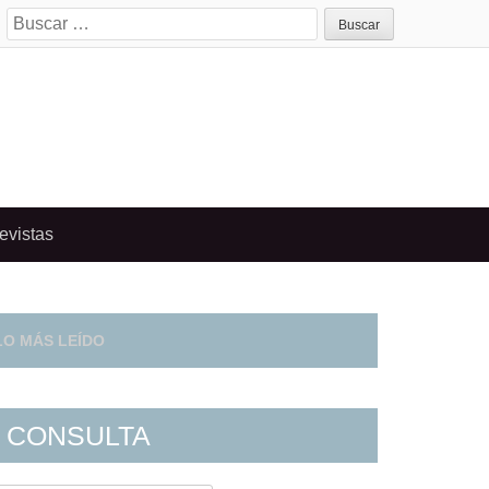
Search
for:
evistas
LO MÁS LEÍDO
CONSULTA