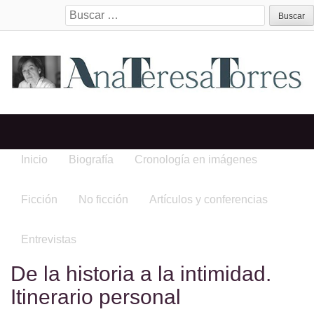
Search
for:
Inicio
Biografía
Cronología en imágenes
Ficción
No ficción
Artículos y conferencias
Entrevistas
De la historia a la intimidad.
Itinerario personal