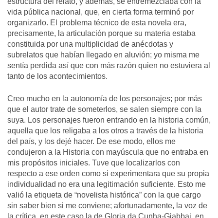
estructura del relato, y además, se entremezclaba con la
vida pública nacional, que, en cierta forma terminó por
organizarlo. El problema técnico de esta novela era,
precisamente, la articulación porque su materia estaba
constituida por una multiplicidad de anécdotas y
subrelatos que habían llegado en aluvión; yo misma me
sentía perdida así que con más razón quien no estuviera al
tanto de los acontecimientos.
Creo mucho en la autonomía de los personajes; por más
que el autor trate de someterlos, se salen siempre con la
suya. Los personajes fueron entrando en la historia común,
aquella que los religaba a los otros a través de la historia
del país, y los dejé hacer. De ese modo, ellos me
condujeron a la Historia con mayúscula que no entraba en
mis propósitos iniciales. Tuve que localizarlos con
respecto a ese orden como si experimentara que su propia
individualidad no era una legitimación suficiente. Esto me
valió la etiqueta de “novelista histórica” con la que cargo
sin saber bien si me conviene; afortunadamente, la voz de
la crítica, en este caso la de Gloria da Cunha-Giabbai, en