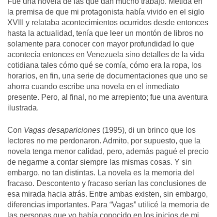
Fue una novela de las que dan mucho trabajo. Metida en
la premisa de que mi protagonista había vivido en el siglo
XVIII y relataba acontecimientos ocurridos desde entonces
hasta la actualidad, tenía que leer un montón de libros no
solamente para conocer con mayor profundidad lo que
acontecía entonces en Venezuela sino detalles de la vida
cotidiana tales cómo qué se comía, cómo era la ropa, los
horarios, en fin, una serie de documentaciones que uno se
ahorra cuando escribe una novela en el inmediato
presente. Pero, al final, no me arrepiento; fue una aventura
ilustrada.
Con
Vagas desapariciones
(1995), di un brinco que los
lectores no me perdonaron. Admito, por supuesto, que la
novela tenga menor calidad, pero, además pagué el precio
de negarme a contar siempre las mismas cosas. Y sin
embargo, no tan distintas. La novela es la memoria del
fracaso. Descontento y fracaso serían las conclusiones de
esa mirada hacia atrás. Entre ambas existen, sin embargo,
diferencias importantes. Para “Vagas” utilicé la memoria de
las personas que yo había conocido en los inicios de mi