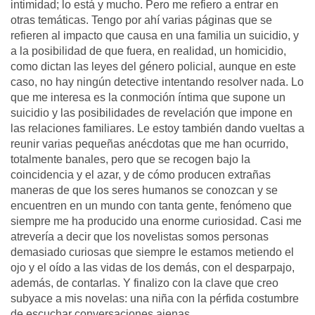
intimidad; lo está y mucho. Pero me refiero a entrar en
otras temáticas. Tengo por ahí varias páginas que se
refieren al impacto que causa en una familia un suicidio, y
a la posibilidad de que fuera, en realidad, un homicidio,
como dictan las leyes del género policial, aunque en este
caso, no hay ningún detective intentando resolver nada. Lo
que me interesa es la conmoción íntima que supone un
suicidio y las posibilidades de revelación que impone en
las relaciones familiares. Le estoy también dando vueltas a
reunir varias pequeñas anécdotas que me han ocurrido,
totalmente banales, pero que se recogen bajo la
coincidencia y el azar, y de cómo producen extrañas
maneras de que los seres humanos se conozcan y se
encuentren en un mundo con tanta gente, fenómeno que
siempre me ha producido una enorme curiosidad. Casi me
atrevería a decir que los novelistas somos personas
demasiado curiosas que siempre le estamos metiendo el
ojo y el oído a las vidas de los demás, con el desparpajo,
además, de contarlas. Y finalizo con la clave que creo
subyace a mis novelas: una niña con la pérfida costumbre
de escuchar conversaciones ajenas.