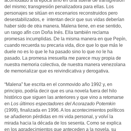
acomodado a la época sino en una suerte de transgresión
del mismo; transgresión penalizadora para ellas. Los
personajes se sitúan en escenarios reconstruidos pero
desestabilizados, e intentan decir que sus vidas deberían
haber sido de otra manera. Malena tiene, en ese sentido,
un rasgo afín con Doña Inés. Ella también reclama
promesas incumplidas. De la misma manera en que Pepín,
cuando recuerda su precaria vida, dice que lo que más le
duele no es lo que le ha pasado sino lo que
no
le ha
pasado. La promesa irresuelta me parece muy propia de
nuestra memoria colectiva, de nuestra manera venezolana
de memorializar que es reivindicativa y derogativa.
“Malena” fue escrita en el conmovido año 1992 y, en
principio, podría decir que es una novela fuera del hilo
histórico que siguen las anteriores y que vino a retomarse
en
Los últimos espectadores del Acorazado Potemkin
(1999), finalizada en 1996. A los acontecimientos políticos
se añadieron pérdidas en mi vida personal, y volví la
mirada hacia la década de los sesenta. Como se explica
en los agradecimientos que anteceden a la novela, su