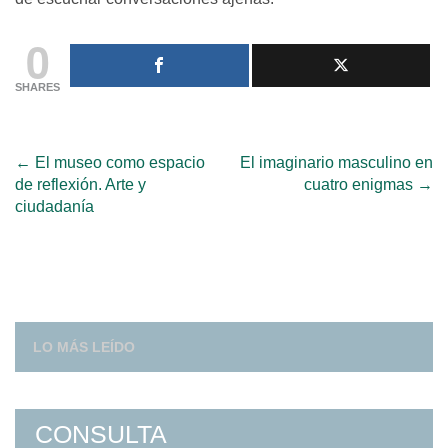
0
SHARES
Post
←
El museo como espacio
El imaginario masculino en
de reflexión. Arte y
cuatro enigmas
→
navigation
ciudadanía
LO MÁS LEÍDO
CONSULTA