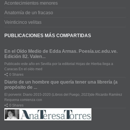
Acontecimientos menores
Anatomía de un fracaso
Veinticinco velitas
PUBLICACIONES MÁS COMPARTIDAS
En el Oído Medio de Edda Armas. Poesía.uc.edu.ve.
Edición 82. Valen...
Publicado este año en Sevilla por la editorial Hojas de Hierba llega a
Caracas En el oído med
0 Shares
Diario de un hombre que quería tener una librería (a
propósito de ...
El porvenir. Diario 2015-2020 (Libros del Fuego, 2023)de Ricardo Ramírez
Requena comienza con
0 Shares