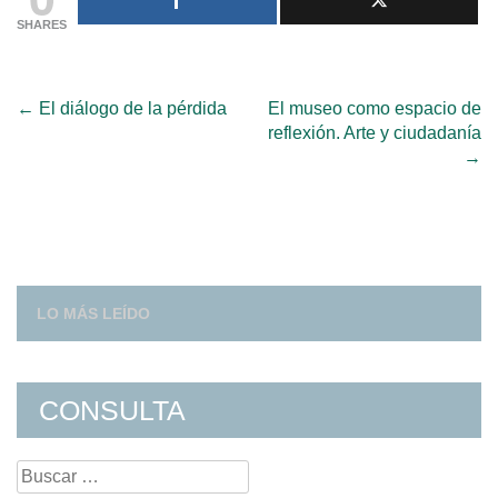
SHARES
Post
←
El diálogo de la pérdida
El museo como espacio de
reflexión. Arte y ciudadanía
navigation
→
LO MÁS LEÍDO
CONSULTA
Search
for: