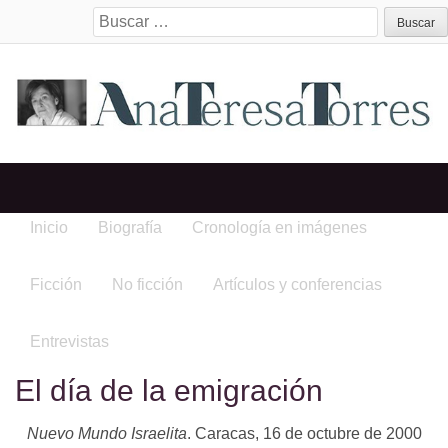
Search
for:
Inicio
Biografía
Cronología en imágenes
Ficción
No ficción
Artículos y conferencias
Entrevistas
El día de la emigración
Nuevo Mundo Israelita
. Caracas, 16 de octubre de 2000