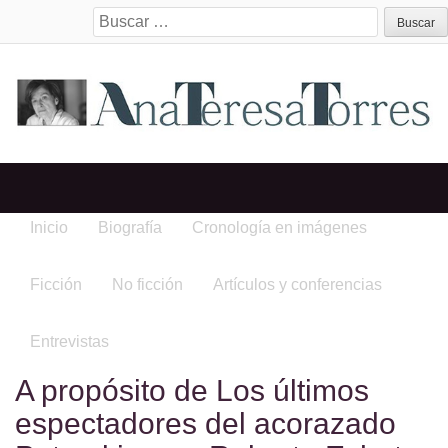
Search
for:
Inicio
Biografía
Cronología en imágenes
Ficción
No ficción
Artículos y conferencias
Entrevistas
A propósito de Los últimos
espectadores del acorazado