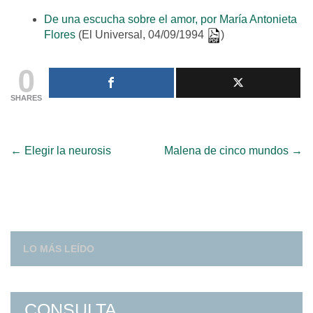
De una escucha sobre el amor, por María Antonieta
Flores
(El Universal, 04/09/1994
)
0
SHARES
Post
←
Elegir la neurosis
Malena de cinco mundos
→
navigation
LO MÁS LEÍDO
CONSULTA