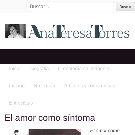
Search
for:
Inicio
Biografía
Cronología en imágenes
Ficción
No ficción
Artículos y conferencias
Entrevistas
El amor como síntoma
El amor como